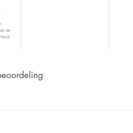
r
n
van de
nheid
beoordeling