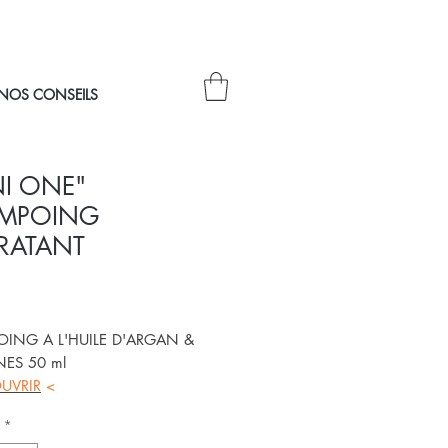
NOS CONSEILS
NI ONE"
MPOING
RATANT
Prix
ING A L'HUILE D'ARGAN &
NES 50 ml
UVRIR
<
*