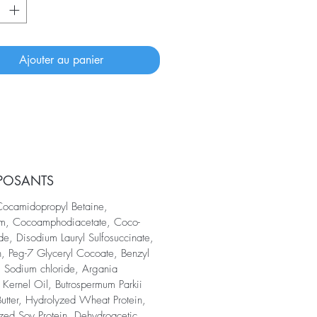
Ajouter au panier
POSANTS
ocamidopropyl Betaine,
m, Cocoamphodiacetate, Coco-
de, Disodium Lauryl Sulfosuccinate,
n, Peg-7 Glyceryl Cocoate, Benzyl
, Sodium chloride, Argania
 Kernel Oil, Butrospermum Parkii
Butter, Hydrolyzed Wheat Protein,
zed Soy Protein, Dehydroacetic