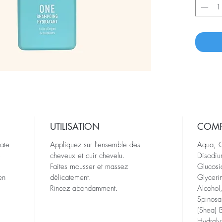
UTILISATION
COM
ate
Appliquez sur l'ensemble des
Aqua, C
s
cheveux et cuir chevelu.
Disodiu
Faites mousser et massez
Glucosi
en
délicatement.
Glyceri
Rincez abondamment.
Alcohol
Spinosa
(Shea) 
Hydroly