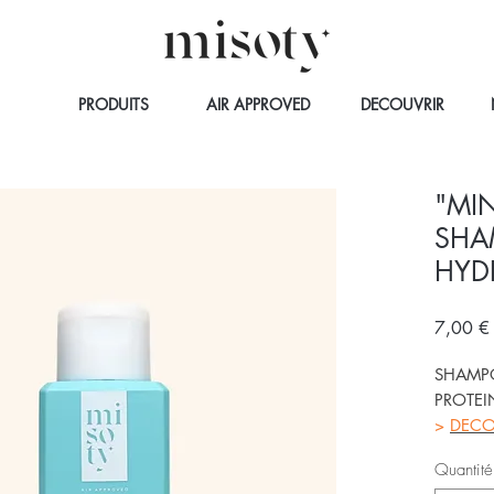
PRODUITS
AIR APPROVED
DECOUVRIR
"MI
SHA
HYD
7,00 €
SHAMPO
PROTEI
>
DECO
Quantité