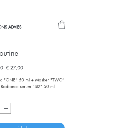
ONS ADVIES
outine
Normale
Verkoopprijs
00 
€ 27,00
prijs
o "ONE" 50 ml + Masker "TWO"
 Radiance serum "SIX" 50 ml