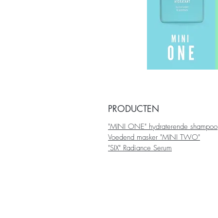
PRODUCTEN
"MINI ONE" hydraterende shampoo
Voedend masker "MINI TWO"
"SIX" Radiance Serum